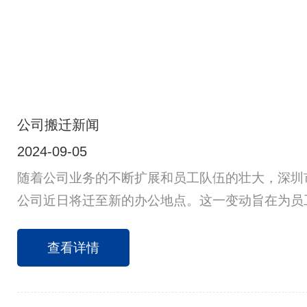
公司搬迁新闻
2024-09-05
随着公司业务的不断扩展和员工队伍的壮大，深圳
公司近日将迁至新的办公地点。这一变动旨在为员
境，同时满足公司未来发展的需求。作为一家始终
企业，深圳云海网能公司一直把员工福利和工作环
查看详情
要基石。新办公室的选址经过深思熟虑，最终确定
段，交通便利，周边设施完善。新环境不仅将为员