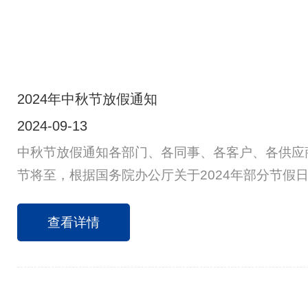
2024年中秋节放假通知
2024-09-13
中秋节放假通知各部门、各同事、各客户、各供应商
节将至，根据国务院办公厅关于2024年部分节假
放假安排通知如下：9月15日（星期日）至9月17
休，共3天。9月14日（星期六）上班，9月18日
查看详情
请各部门做好节前工作安排及假前安全检查，并做
确保办公场所安全、有序。请各供应商送货安排上
安排好时间下单，谢谢！特此通知！祝大家节日快