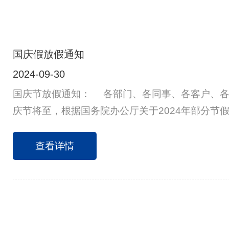
国庆假放假通知
2024-09-30
国庆节放假通知： 各部门、各同事、各客户、各供
庆节将至，根据国务院办公厅关于2024年部分节
将放假安排通知如下：10月1日（星期二）至10月
调休，共7天。9月29日(星期日)和10月12日(星
查看详情
门做好节前工作安排及假前安全检查，并做好防火
公场所安全、有序。请各供应商送货安排上班时间
时间下单，谢谢！