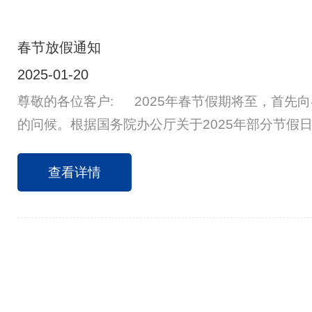
春节放假通知
2025-01-20
尊敬的各位客户: 2025年春节假期将至，首先
的问候。根据国务院办公厅关于2025年部分节假
公司情况，现将2025年春节放假安排通知如下:1月
二十五)至2月4日(星期二，正月初七)放假调休共12
查看详情
三，正月初八)正式上班，2月8日(星期六:正月十
货的客户请提前安排，谢谢配合。祝大家新春快乐
吉!