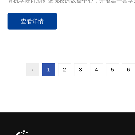
算机学院计划扩张院校的数据中心，并搭建一套学
便院校学生测试开发的系统。学院已采购多台服务
器虚拟化、防火墙、交换机等设备。而每新增系统
查看详情
署环境、让运维管理更为复杂，因此需要对基础架
合。 该学院将深信服企业级云方案直接应用在已
提升了数据中心的性能，同时老师们非常认可超融
值：
1
2
3
4
5
6