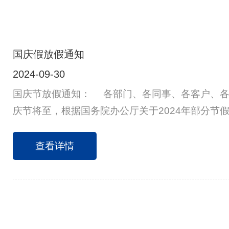
国庆假放假通知
2024-09-30
国庆节放假通知： 各部门、各同事、各客户、各供
庆节将至，根据国务院办公厅关于2024年部分节
将放假安排通知如下：10月1日（星期二）至10月
调休，共7天。9月29日(星期日)和10月12日(星
查看详情
门做好节前工作安排及假前安全检查，并做好防火
公场所安全、有序。请各供应商送货安排上班时间
时间下单，谢谢！