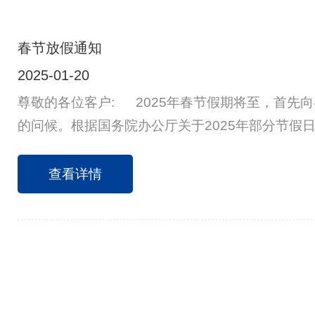
春节放假通知
2025-01-20
尊敬的各位客户: 2025年春节假期将至，首先
的问候。根据国务院办公厅关于2025年部分节假
公司情况，现将2025年春节放假安排通知如下:1月
二十五)至2月4日(星期二，正月初七)放假调休共12
查看详情
三，正月初八)正式上班，2月8日(星期六:正月十
货的客户请提前安排，谢谢配合。祝大家新春快乐
吉!