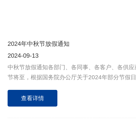
2024年中秋节放假通知
2024-09-13
中秋节放假通知各部门、各同事、各客户、各供应商
节将至，根据国务院办公厅关于2024年部分节假
放假安排通知如下：9月15日（星期日）至9月17
休，共3天。9月14日（星期六）上班，9月18日
查看详情
请各部门做好节前工作安排及假前安全检查，并做
确保办公场所安全、有序。请各供应商送货安排上
安排好时间下单，谢谢！特此通知！祝大家节日快