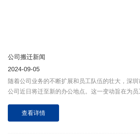
公司搬迁新闻
2024-09-05
随着公司业务的不断扩展和员工队伍的壮大，深圳
公司近日将迁至新的办公地点。这一变动旨在为员
境，同时满足公司未来发展的需求。作为一家始终
企业，深圳云海网能公司一直把员工福利和工作环
查看详情
要基石。新办公室的选址经过深思熟虑，最终确定
段，交通便利，周边设施完善。新环境不仅将为员