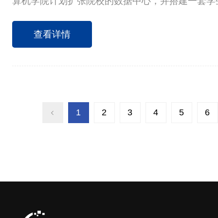
算机学院计划扩张院校的数据中心，并搭建一套学
便院校学生测试开发的系统。学院已采购多台服务
器虚拟化、防火墙、交换机等设备。而每新增系统
查看详情
署环境、让运维管理更为复杂，因此需要对基础架
合。 该学院将深信服企业级云方案直接应用在已
提升了数据中心的性能，同时老师们非常认可超融
值：
1
2
3
4
5
6